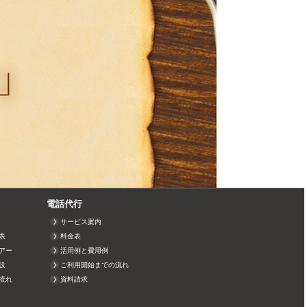
電話代行
サービス案内
表
料金表
アー
活用例と費用例
設
ご利用開始までの流れ
流れ
資料請求